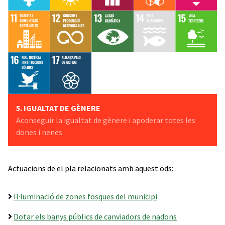
5. IGUALTAT DE GÈNERE
Aconseguir la igualtat de gènere i apoderar totes les
dones i nenes
Actuacions de el pla relacionats amb aquest ods:
Il·luminació de zones fosques del municipi
Dotar els banys públics de canviadors de nadons