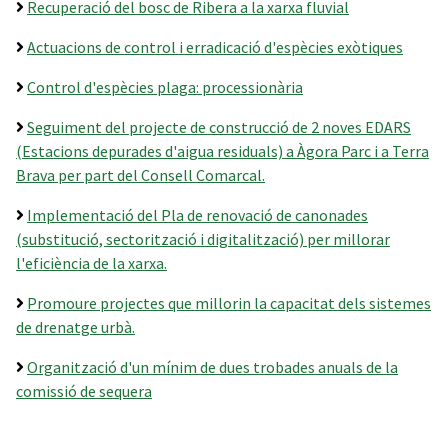
Recuperació del bosc de Ribera a la xarxa fluvial
Actuacions de control i erradicació d'espècies exòtiques
Control d'espècies plaga: processionària
Seguiment del projecte de construcció de 2 noves EDARS
(Estacions depurades d'aigua residuals) a Àgora Parc i a Terra
Brava per part del Consell Comarcal.
Implementació del Pla de renovació de canonades
(substitució, sectorització i digitalització) per millorar
l'eficiència de la xarxa.
Promoure projectes que millorin la capacitat dels sistemes
de drenatge urbà.
Organització d'un mínim de dues trobades anuals de la
comissió de sequera