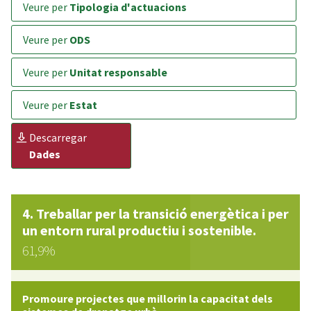
veure per
Tipologia d'actuacions
veure per
ODS
veure per
Unitat responsable
veure per
Estat
descarregar
Dades
Treballar per la transició energètica i per
un entorn rural productiu i sostenible.
61,9%
Promoure projectes que millorin la capacitat dels