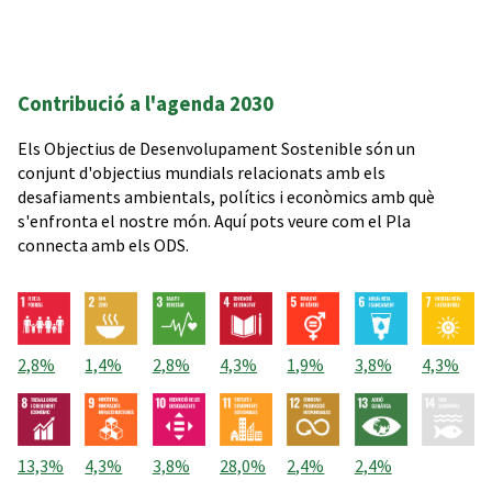
Contribució a l'agenda 2030
Els Objectius de Desenvolupament Sostenible són un
conjunt d'objectius mundials relacionats amb els
desafiaments ambientals, polítics i econòmics amb què
s'enfronta el nostre món. Aquí pots veure com el Pla
connecta amb els ODS.
2,8%
1,4%
2,8%
4,3%
1,9%
3,8%
4,3%
13,3%
4,3%
3,8%
28,0%
2,4%
2,4%