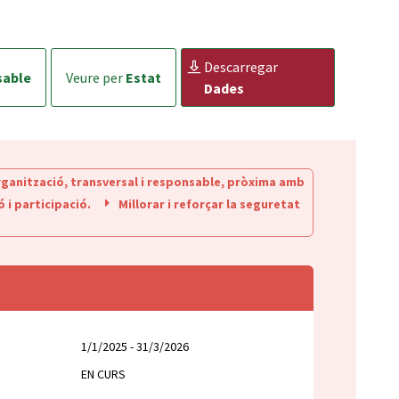
descarregar
sable
veure per
Estat
Dades
rganització, transversal i responsable, pròxima amb
ó i participació.
Millorar i reforçar la seguretat
1/1/2025 - 31/3/2026
EN CURS