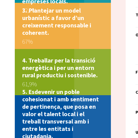
empreses locals.
72,2%
Plantejar un model
T
urbanístic a favor d’un
creixement responsable i
coherent.
67%
Treballar per la transició
energètica i per un entorn
F
rural productiu i sostenible.
61,9%
Esdevenir un poble
C
cohesionat i amb sentiment
de pertinença, que posa en
valor el talent local i el
treball transversal amb i
entre les entitats i
U
ciutadania.