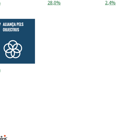
%
28,0%
2,4%
%