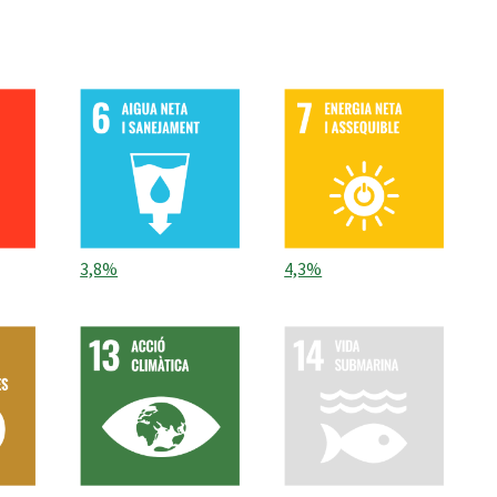
3,8%
4,3%