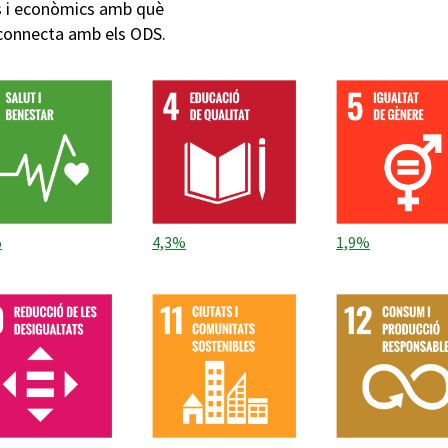
cs i econòmics amb què
 connecta amb els ODS.
%
4,3%
1,9%