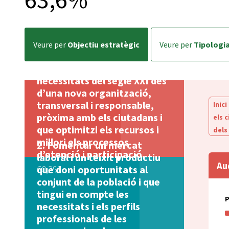
veure per
Objectiu estratègic
veure per
Tipologi
Donar resposta a les
necessitats del segle XXI des
d’una nova organització,
transversal i responsable,
Inici
pròxima amb els ciutadans i
els 
que optimitzi els recursos i
dels
millori els processos
Fomentar un mercat
d’atenció i participació.
laboral i un teixit productiu
Au
60,2%
que doni oportunitats al
conjunt de la població i que
tingui en compte les
necessitats i els perfils
professionals de les