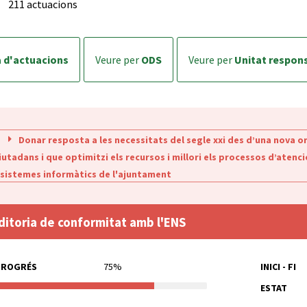
211 actuacions
a d'actuacions
veure per
ODS
veure per
Unitat respon
Donar resposta a les necessitats del segle xxi des d’una nova o
ciutadans i que optimitzi els recursos i millori els processos d’atenci
 sistemes informàtics de l'ajuntament
ditoria de conformitat amb l'ENS
PROGRÉS
75%
INICI - FI
ESTAT