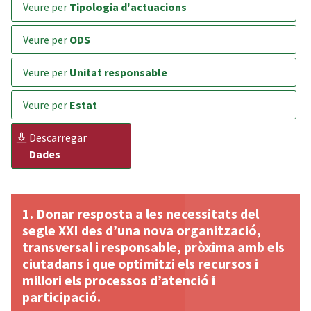
veure per
Tipologia d'actuacions
veure per
ODS
veure per
Unitat responsable
veure per
Estat
descarregar
Dades
Donar resposta a les necessitats del
segle XXI des d’una nova organització,
transversal i responsable, pròxima amb els
ciutadans i que optimitzi els recursos i
millori els processos d’atenció i
participació.