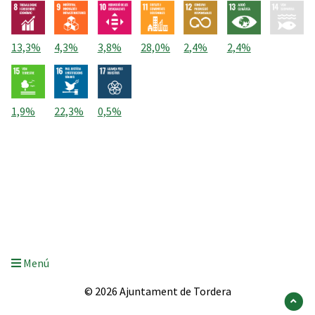
13,3%
4,3%
3,8%
28,0%
2,4%
2,4%
1,9%
22,3%
0,5%
Menú
© 2026 Ajuntament de Tordera