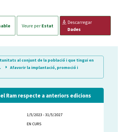
descarregar
sable
veure per
Estat
Dades
nitats al conjunt de la població i que tingui en
.
Afavorir la implantació, promoció i
 del Ram respecte a anteriors edicions
1/5/2023 - 31/5/2027
EN CURS