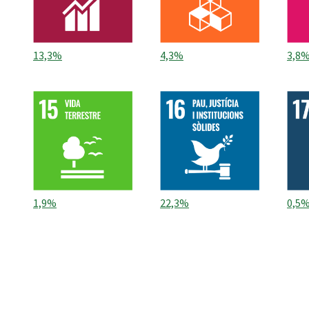
13,3%
4,3%
3,8
1,9%
22,3%
0,5