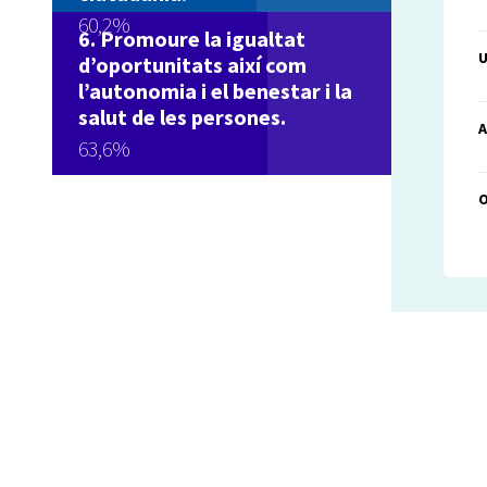
60,2%
Promoure la igualtat
U
d’oportunitats així com
l’autonomia i el benestar i la
salut de les persones.
A
63,6%