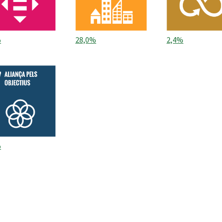
%
28,0%
2,4%
%