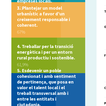
empreses locals.
72,2%
Plantejar un model
T
urbanístic a favor d’un
creixement responsable i
coherent.
67%
Treballar per la transició
energètica i per un entorn
F
rural productiu i sostenible.
61,9%
Esdevenir un poble
cohesionat i amb sentiment
de pertinença, que posa en
valor el talent local i el
C
treball transversal amb i
entre les entitats i
ciutadania.