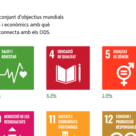
conjunt d'objectius mundials
cs i econòmics amb què
 connecta amb els ODS.
%
4,3%
1,9%