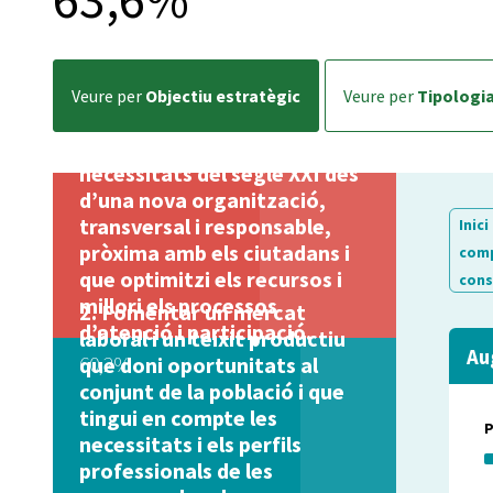
veure per
Objectiu estratègic
veure per
Tipologi
Donar resposta a les
necessitats del segle XXI des
d’una nova organització,
transversal i responsable,
Inici
pròxima amb els ciutadans i
comp
que optimitzi els recursos i
cons
millori els processos
Fomentar un mercat
d’atenció i participació.
laboral i un teixit productiu
Au
60,2%
que doni oportunitats al
conjunt de la població i que
tingui en compte les
necessitats i els perfils
professionals de les