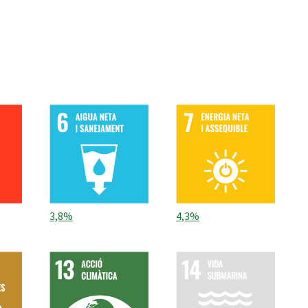
3,8%
4,3%