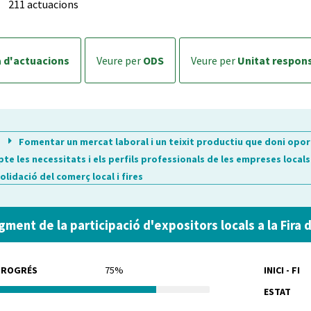
211 actuacions
a d'actuacions
veure per
ODS
veure per
Unitat respon
Fomentar un mercat laboral i un teixit productiu que doni oportu
te les necessitats i els perfils professionals de les empreses locals
olidació del comerç local i fires
gment de la participació d'expositors locals a la Fira
PROGRÉS
75%
INICI - FI
ESTAT