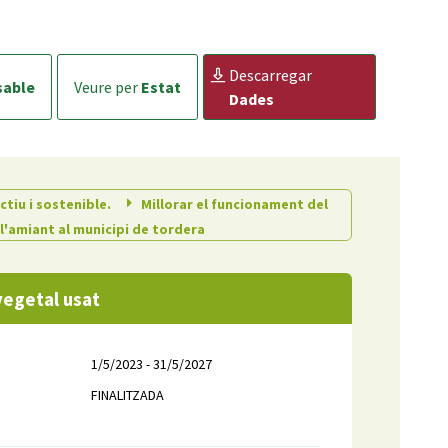
descarregar
sable
veure per
Estat
Dades
ctiu i sostenible.
Millorar el funcionament del
 l'amiant al municipi de tordera
vegetal usat
1/5/2023 - 31/5/2027
FINALITZADA