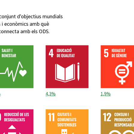
conjunt d'objectius mundials
cs i econòmics amb què
 connecta amb els ODS.
%
4,3%
1,9%