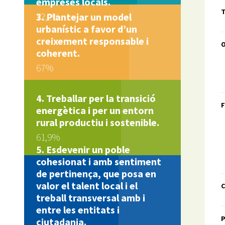
empreses locals.
T
72,2%
Plantejar un model
urbanístic a favor d’un
creixement responsable i
coherent.
67%
Treballar per la transició
F
energètica i per un entorn
rural productiu i sostenible.
61,9%
Esdevenir un poble
cohesionat i amb sentiment
de pertinença, que posa en
valor el talent local i el
C
treball transversal amb i
entre les entitats i
ciutadania.