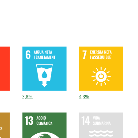
3,8%
4,3%