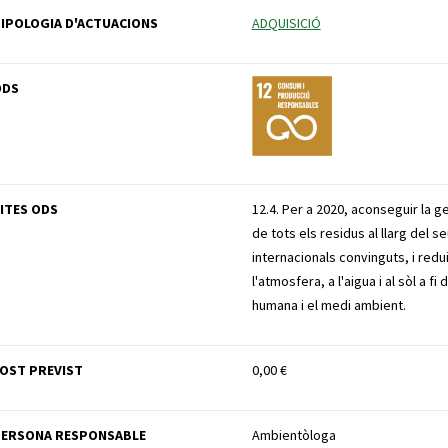
IPOLOGIA D'ACTUACIONS
ADQUISICIÓ
ODS
ITES ODS
12.4. Per a 2020, aconseguir la g
de tots els residus al llarg del 
internacionals convinguts, i redu
l'atmosfera, a l'aigua i al sòl a 
humana i el medi ambient.
OST PREVIST
0,00 €
PERSONA RESPONSABLE
Ambientòloga