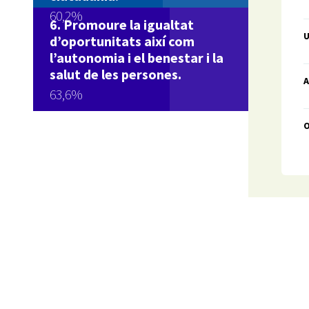
60,2%
Promoure la igualtat
U
d’oportunitats així com
l’autonomia i el benestar i la
salut de les persones.
A
63,6%