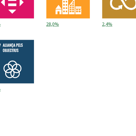
%
28,0%
2,4%
%