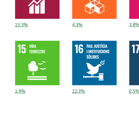
13,3%
4,3%
3,8
1,9%
22,3%
0,5