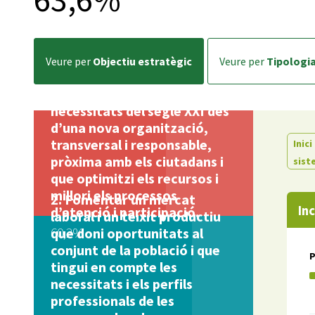
veure per
Objectiu estratègic
veure per
Tipologi
Donar resposta a les
necessitats del segle XXI des
d’una nova organització,
transversal i responsable,
Inici
pròxima amb els ciutadans i
sist
que optimitzi els recursos i
millori els processos
Fomentar un mercat
In
d’atenció i participació.
laboral i un teixit productiu
60,2%
que doni oportunitats al
conjunt de la població i que
tingui en compte les
necessitats i els perfils
professionals de les