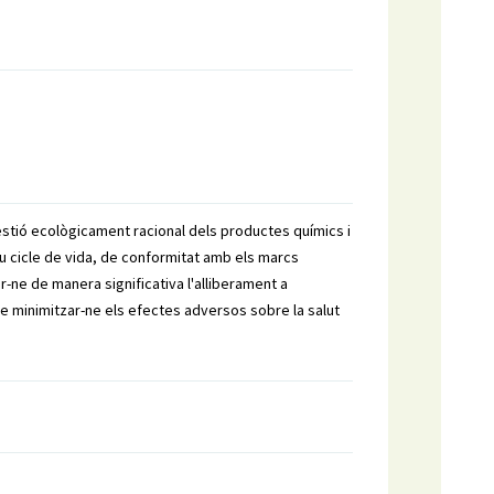
estió ecològicament racional dels productes quí­mics i
seu cicle de vida, de conformitat amb els marcs
ir-ne de manera significativa l'alliberament a
fi de minimitzar-ne els efectes adversos sobre la salut