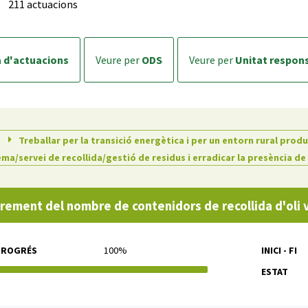
211 actuacions
a d'actuacions
veure per
ODS
veure per
Unitat respon
Treballar per la transició energètica i per un entorn rural produ
ema/servei de recollida/gestió de residus i erradicar la presència de
crement del nombre de contenidors de recollida d'oli 
PROGRÉS
100%
INICI - FI
ESTAT